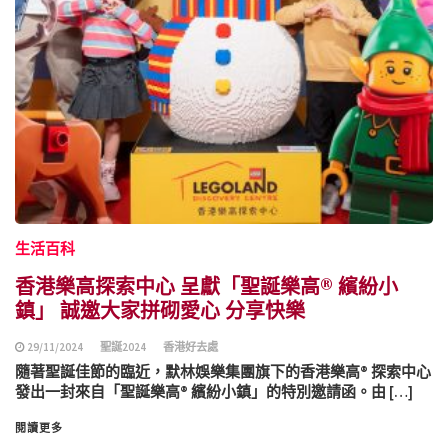
生活百科
香港樂高探索中心 呈獻「聖誕樂高® 繽紛小
鎮」 誠邀大家拼砌愛心 分享快樂
29/11/2024
聖誕2024
香港好去處
隨著聖誕佳節的臨近，默林娛樂集團旗下的香港樂高® 探索中心
發出一封來自「聖誕樂高® 繽紛小鎮」的特別邀請函。由 […]
閱讀更多