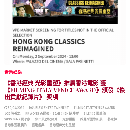
音樂娛樂
《香港經典 光影重塑》推廣香港電影 獲
《FILMING ITALY VENICE AWARD》頒發《傑
出貢獻紀錄片》 獎項
30/08/2024
DOUBLE S ENTERTAINMENT
FILMING ITALY VENICE AWARD
JOE 陳善之
KK WONG 黃國強，SEAN CHEN 陳仲祥
SILENCE 梁慧儀
WING SHYA 夏永康
傑出貢獻紀錄片
光影重塑
威尼斯國際影展
林家棟
香港旅遊發展局
香港經典
香港經典光影重塑