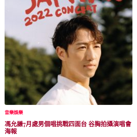
音樂娛樂
馮允謙7月處男個唱挑戰四面台 谷胸拍攝演唱會
海報