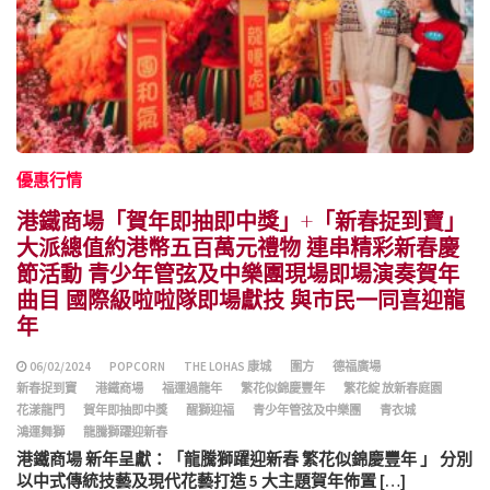
優惠行情
港鐵商場「賀年即抽即中獎」+「新春捉到寶」
大派總值約港幣五百萬元禮物 連串精彩新春慶
節活動 青少年管弦及中樂團現場即場演奏賀年
曲目 國際級啦啦隊即場獻技 與市民一同喜迎龍
年
06/02/2024
POPCORN
THE LOHAS 康城
圍方
德福廣場
新春捉到寶
港鐵商場
福運過龍年
繁花似錦慶豐年
繁花綻 放新春庭園
花漾龍門
賀年即抽即中獎
醒獅迎福
青少年管弦及中樂團
青衣城
鴻運舞獅
龍騰獅躍迎新春
港鐵商場 新年呈獻：「龍騰獅躍迎新春 繁花似錦慶豐年 」 分別
以中式傳統技藝及現代花藝打造 5 大主題賀年佈置 […]