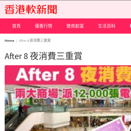
Skip
to
content
首頁
優惠行情
營商創富
生活百科
Home
After 8 夜消費三重賞
After 8 夜消費三重賞