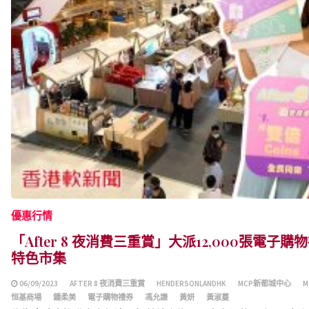
優惠行情
「After 8 夜消費三重賞」大派12,000張電子
特色市集
06/09/2023
AFTER 8 夜消費三重賞
HENDERSONLANDHK
MCP新都城中心
恒基商場
鍾柔美
電子購物禮券
馮允謙
黃妍
黃淑蔓