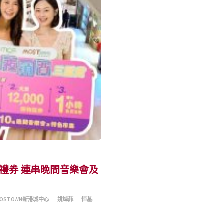
購物禮券 連串晚間音樂會及
MOSTOWN新港城中心
姚焯菲
恒基