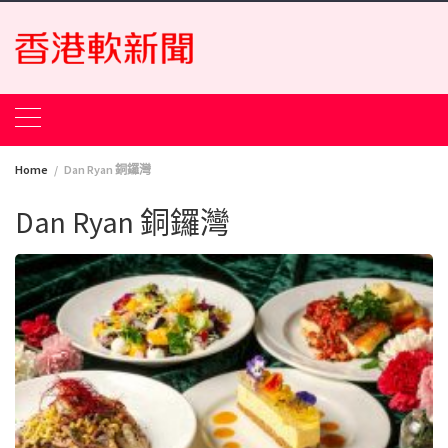
Skip
to
content
Home
Dan Ryan 銅鑼灣
Dan Ryan 銅鑼灣