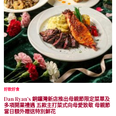
好飲好食
Dan Ryan’s 銅鑼灣新店推出母親節限定菜單及
多項開業禮遇 五款主打菜式向母愛致敬 母親節
當日額外贈送特別鮮花