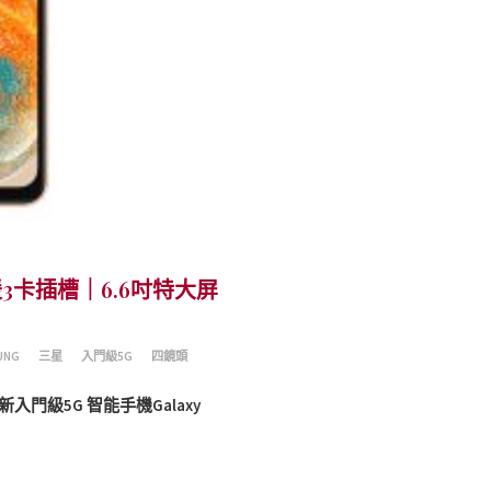
援3卡插槽｜6.6吋特大屏
UNG
三星
入門級5G
四鏡頭
門級5G 智能手機Galaxy