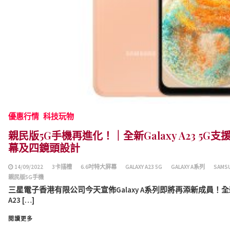
優惠行情
科技玩物
親民版5G手機再進化！｜全新Galaxy A23 5G支
幕及四鏡頭設計
14/09/2022
3卡插槽
6.6吋特大屏幕
GALAXY A23 5G
GALAXY A系列
SAMS
親民版5G手機
三星電子香港有限公司今天宣佈Galaxy A系列即將再添新成員！全新入
A23 […]
閱讀更多