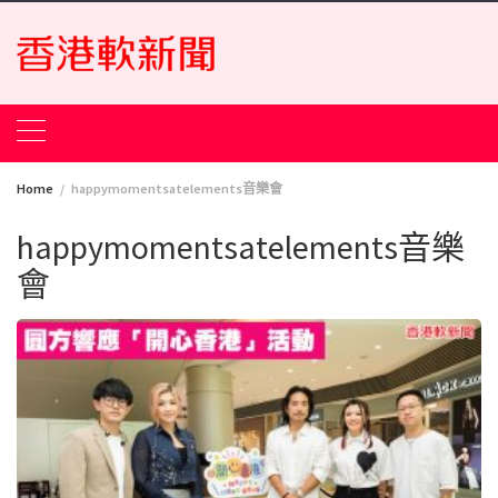
Skip
to
content
Home
happymomentsatelements音樂會
happymomentsatelements音樂
會