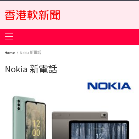
Skip
to
content
Home
Nokia 新電話
Nokia 新電話