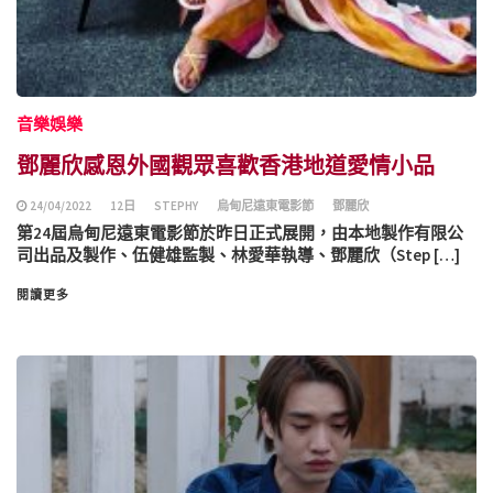
音樂娛樂
鄧麗欣感恩外國觀眾喜歡香港地道愛情小品
24/04/2022
12日
STEPHY
烏甸尼遠東電影節
鄧麗欣
第24屆烏甸尼遠東電影節於昨日正式展開，由本地製作有限公
司出品及製作、伍健雄監製、林愛華執導、鄧麗欣（Step […]
閱讀更多