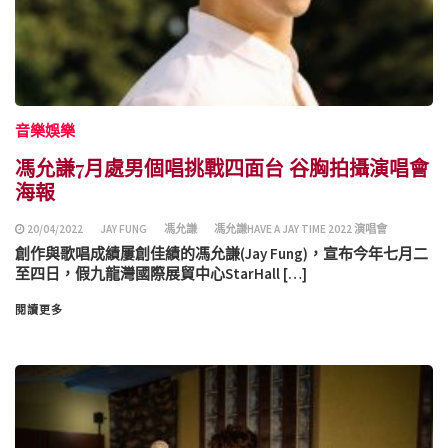
音樂娛樂
馮允謙7月處男個唱挑戰四面台 谷胸拍攝演唱會
海報
20/04/2022
JAY FUNG
馮允謙
馮允謙HAVE A JAY TIME 2022 演唱會
創作與歌唱成績屢創佳績的馮允謙(Jay Fung)，宣布今年七月二
至四日，假九龍灣國際展貿中心StarHall […]
閱讀更多