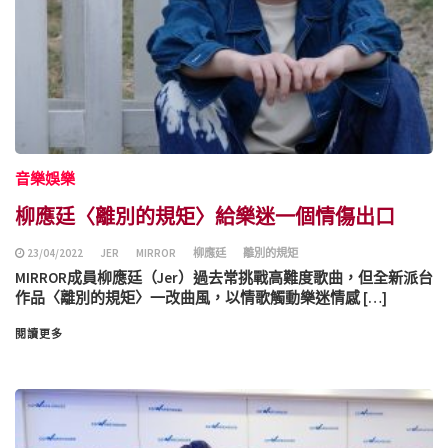
音樂娛樂
柳應廷〈離別的規矩〉給樂迷一個情傷出口
23/04/2022
JER
MIRROR
柳應廷
離別的規矩
MIRROR成員柳應廷（Jer）過去常挑戰高難度歌曲，但全新派台
作品〈離別的規矩〉一改曲風，以情歌觸動樂迷情感 […]
閱讀更多