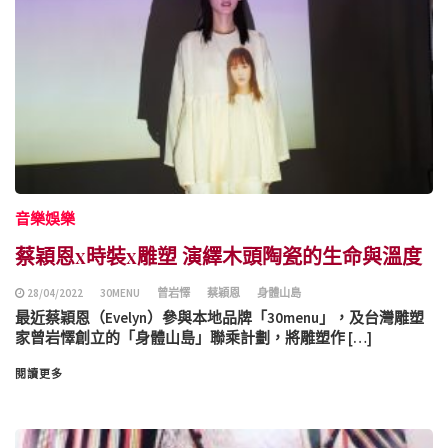
音樂娛樂
蔡穎恩x時裝x雕塑 演繹木頭陶瓷的生命與溫度
28/04/2022
30MENU
曾岩懌
蔡穎恩
身體山島
最近蔡穎恩（Evelyn）參與本地品牌「30menu」，及台灣雕塑
家曾岩懌創立的「身體山島」聯乘計劃，將雕塑作 […]
閱讀更多