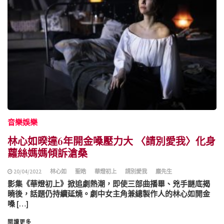
音樂娛樂
林心如暌違6年開金嗓壓力大 〈請別愛我〉化身
蘿絲媽媽傾訴滄桑
20/04/2022
林心如
聖皓
華燈初上
請別愛我
麋先生
影集《華燈初上》掀追劇熱潮，即使三部曲播畢、兇手謎底揭
曉後，話題仍持續延燒。劇中女主角兼總製作人的林心如開金
嗓 […]
閱讀更多