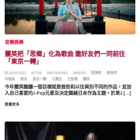
音樂娛樂
麗英把「思鄉」化為歌曲 邀好友們一同前往
「東京一轉」
20/04/2022
ALTON
ANSON KONG
MIRROR
周漢寧
唐浩然
岑珈其
教束
東京一轉
江𤒹生
王智德
麗英
今年麗英醞釀一個目標就是做些和以往與別不同的作品，並加
入自己喜愛的J-Pop元素及決定圍繞日本作為主題。於是2 […]
閱讀更多