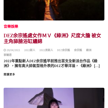
音樂娛樂
DEZ余宗遙處女作ＭＶ《綠洲》尺度大膽 被女
主角舔臉浴缸纏綿
29/04/2022
2022新人
2022男新人
DEZ余宗遙
余宗遙
綠洲
郭爾君
2022年重點新人DEZ余宗遙早前推出首支全新派台作品《綠
洲》，擁有高大帥氣型格外表的DEZ才華洋溢，《綠洲》 […]
閱讀更多