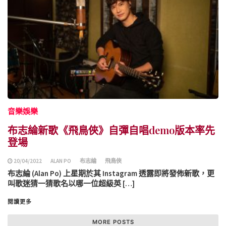
音樂娛樂
布志綸新歌《飛鳥俠》自彈自唱demo版本率先
登場
20/04/2022
ALAN PO
布志綸
飛鳥俠
布志綸 (Alan Po) 上星期於其 Instagram 透露即將發佈新歌，更
叫歌迷猜一猜歌名以哪一位超級英 […]
閱讀更多
MORE POSTS