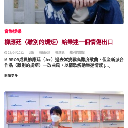
音樂娛樂
柳應廷〈離別的規矩〉給樂迷一個情傷出口
23/04/2022
JER
MIRROR
柳應廷
離別的規矩
MIRROR成員柳應廷（Jer）過去常挑戰高難度歌曲，但全新派台
作品〈離別的規矩〉一改曲風，以情歌觸動樂迷情感 […]
閱讀更多