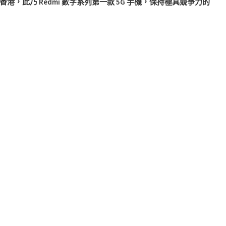
式登陸香港，此乃 Redmi 數字系列第一款 5G 手機，保持極具競爭力的