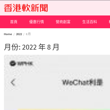
Skip
to
content
首頁
優惠行情
營商創富
生活百科
Home
2022
8 月
月份:
2022 年 8 月