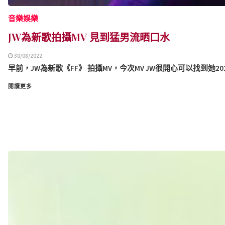
音樂娛樂
JW為新歌拍攝MV 見到猛男流晒口水
30/08/2022
早前，JW為新歌《FF》 拍攝MV，今次MV JW很開心可以找到她2018年紅館
閱讀更多