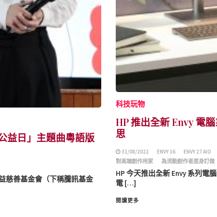
科技玩物
HP 推出全新 Envy
思
9公益日」主題曲粵語版
31/08/2022
ENVY 16
ENVY 27 AIO
對高端創作用家
為流動創作者度身訂做
HP 今天推出全新 Envy 系列
公益慈善基金會（下稱騰訊基金
電 […]
閱讀更多