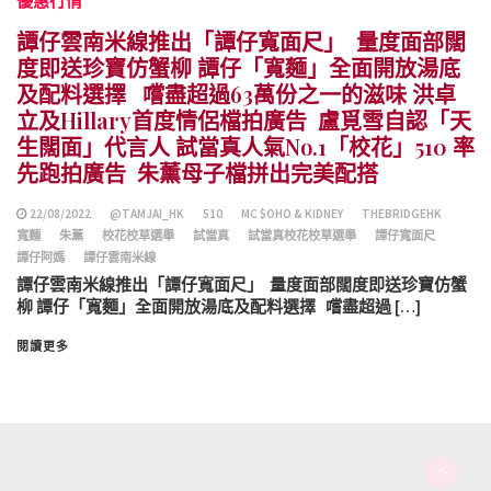
優惠行情
譚仔雲南米線推出「譚仔寬面尺」 量度面部闊
度即送珍寶仿蟹柳 譚仔「寬麵」全面開放湯底
及配料選擇 嚐盡超過63萬份之一的滋味 洪卓
立及Hillary首度情侶檔拍廣告 盧覓雪自認「天
生闊面」代言人 試當真人氣No.1「校花」510 率
先跑拍廣告 朱薰母子檔拼出完美配搭
22/08/2022
@TAMJAI_HK
510
MC $OHO & KIDNEY
THEBRIDGEHK
寬麵
朱薰
校花校草選舉
試當真
試當真校花校草選舉
譚仔寬面尺
譚仔阿媽
譚仔雲南米線
譚仔雲南米線推出「譚仔寬面尺」 量度面部闊度即送珍寶仿蟹
柳 譚仔「寬麵」全面開放湯底及配料選擇 嚐盡超過 […]
閱讀更多