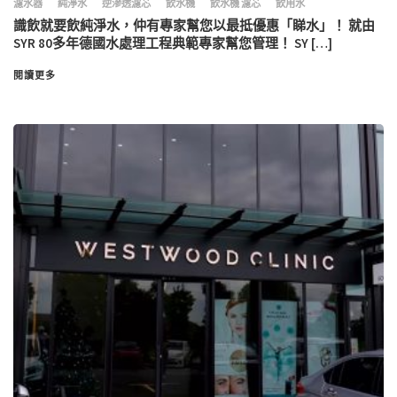
濾水器
純淨水
逆滲透濾芯
飲水機
飲水機 濾芯
飲用水
識飲就要飲純淨水，仲有專家幫您以最抵優惠「睇水」！ 就由
SYR 80多年德國水處理工程典範專家幫您管理！ SY […]
閱讀更多