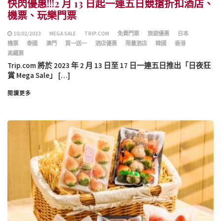
快閃優惠!!!2 月 13 日起一連五日競搶折扣酒店、
機票、玩樂門票
10/02/2023
MEGA SALE
TRIP.COM
免費門票
旅遊優惠
日本
機票
泰國
澳門
買一送一
酒店優惠
限量酒店
韓國
香港
高鐵票
Trip.com 將於 2023 年 2 月 13 日至 17 日一連五日推出「日夜狂
賞 Mega Sale」 […]
閱讀更多