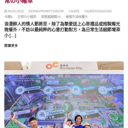
常の小確幸
06/02/2023
BOXINGPROMOTIONSHK
CALBEE
CALBEEHONGKONG
卡樂B
日常の小確幸
甜蜜感瞬間UP
蜂蜜牛油味薯片
浪漫醉人的情人節將至，除了為摯愛送上心思禮品或炮製燭光
晚餐外，不妨以最純粹的心意打動對方，為日常生活細節增添
小 […]
閱讀更多