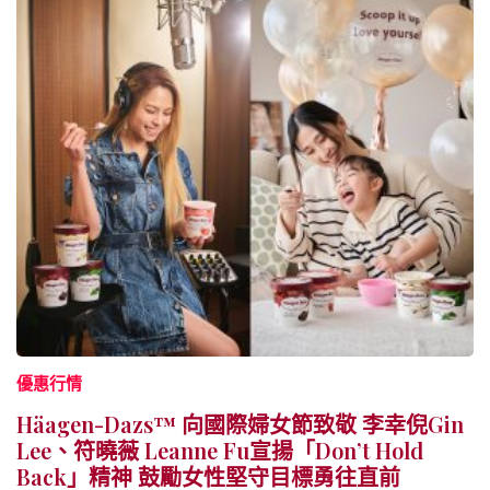
優惠行情
Häagen-Dazs™ 向國際婦女節致敬 李幸倪Gin
Lee、符曉薇 Leanne Fu宣揚「Don’t Hold
Back」精神 鼓勵女性堅守目標勇往直前