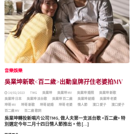
音樂娛樂
吳業坤新歌<百二歲>出動皇牌孖住老婆拍MV
14/02/2023
TMG
吳業坤
吳業坤 MV
吳業坤 婚照
吳業坤 新歌
吳業坤 日本
吳業坤 派台歌
吳業坤 百二歲
吳業坤 結婚
吳業坤 老婆
坤哥 MV
坤哥 新歌
坤哥 結婚
坤哥 老婆
情人節
濱口 愛子
濱口愛子
百二歲 MV
百二歲 歌詞
吳業坤轉投新唱片公司TMG, 做人夫第一支派台歌 <百二歲> 特
別選定今年二月十四日情人節推出。他 […]