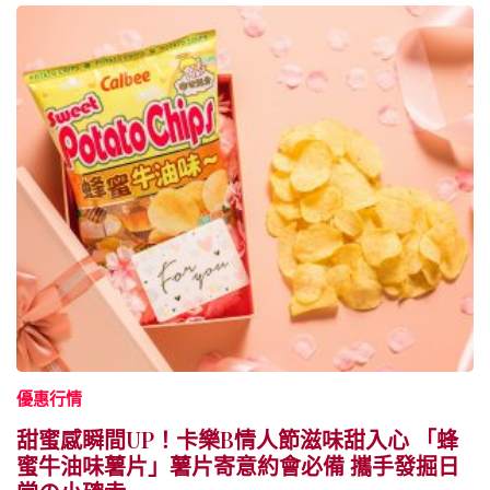
優惠行情
甜蜜感瞬間UP！卡樂B情人節滋味甜入心 「蜂
蜜牛油味薯片」薯片寄意約會必備 攜手發掘日