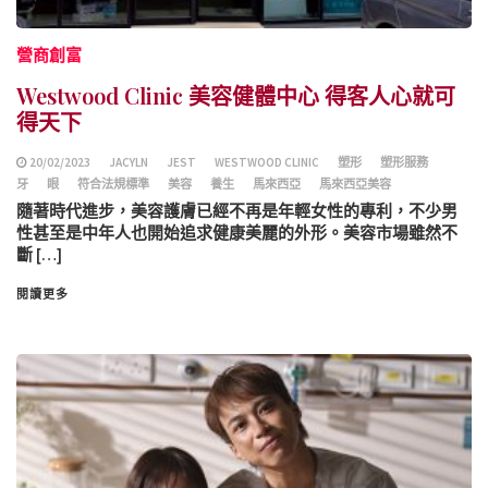
營商創富
Westwood Clinic 美容健體中心 得客人心就可
得天下
20/02/2023
JACYLN
JEST
WESTWOOD CLINIC
塑形
塑形服務
牙
眼
符合法規標準
美容
養生
馬來西亞
馬來西亞美容
隨著時代進步，美容護膚已經不再是年輕女性的專利，不少男
性甚至是中年人也開始追求健康美麗的外形。美容市場雖然不
斷 […]
閱讀更多