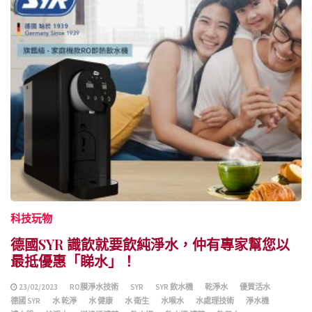
科技玩物
德國SYR 識飲就要飲純淨水，仲有專家幫您以
最抵優惠「睇水」！
23/02/2023
RO膜淨水技術
SYR
SYR 飲水機
乾淨水
優質活水
德國 SYR
水 乾淨
水 健康
水 衛生
水喉水
水處理技術
淨水機