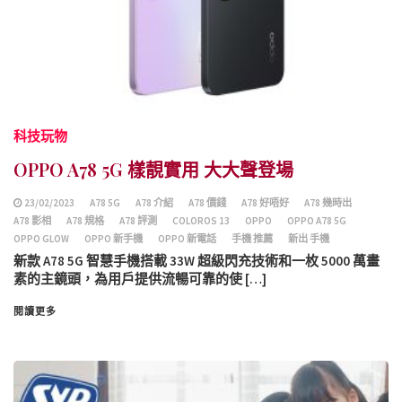
科技玩物
OPPO A78 5G 樣靚實用 大大聲登場
23/02/2023
A78 5G
A78 介紹
A78 價錢
A78 好唔好
A78 幾時出
A78 影相
A78 規格
A78 評測
COLOROS 13
OPPO
OPPO A78 5G
OPPO GLOW
OPPO 新手機
OPPO 新電話
手機 推薦
新出 手機
新款 A78 5G 智慧手機搭載 33W 超級閃充技術和一枚 5000 萬畫
素的主鏡頭，為用戶提供流暢可靠的使 […]
閱讀更多