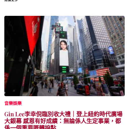
閱讀更多
音樂娛樂
Gin Lee李幸倪臨別收大禮｜登上紐約時代廣場
大銀幕 感恩有好成績：無論係人生定事業，都
係一個重要嘅轉捩點