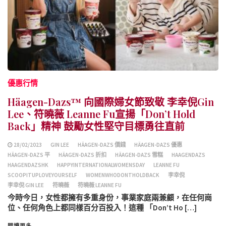
優惠行情
Häagen-Dazs™ 向國際婦女節致敬 李幸倪Gin
Lee、符曉薇 Leanne Fu宣揚「Don’t Hold
Back」精神 鼓勵女性堅守目標勇往直前
28/02/2023
GIN LEE
HÄAGEN-DAZS 價錢
HÄAGEN-DAZS 優惠
HÄAGEN-DAZS 平
HÄAGEN-DAZS 折扣
HÄAGEN-DAZS 雪糕
HAAGENDAZS
HAAGENDAZSHK
HAPPYINTERNATIONALWOMENSDAY
LEANNE FU
SCOOPITUPLOVEYOURSELF
WOMENWHODONTHOLDBACK
李幸倪
李幸倪 GIN LEE
符曉薇
符曉薇 LEANNE FU
今時今日，女性都擁有多重身份，事業家庭兩兼顧，在任何崗
位、任何角色上都同樣百分百投入！這種 「Don’t Ho […]