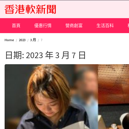
Skip
to
content
首頁
優惠行情
營商創富
生活百科
Home
2023
3 月
7
日期:
2023 年 3 月 7 日