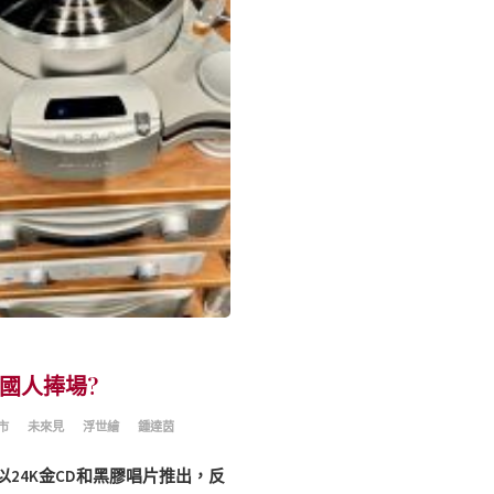
國人捧場?
市
未來見
浮世繪
鍾達茵
時以24K金CD和黑膠唱片推出，反