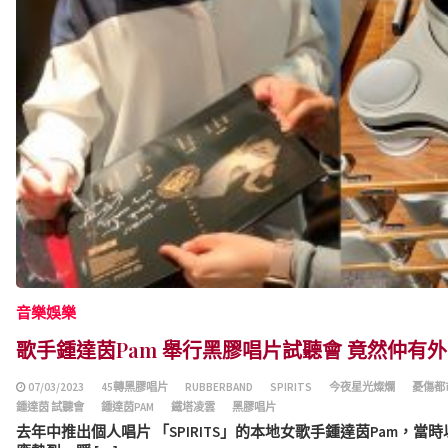
音樂娛樂
歌手鍾達茵Pam 舉行黑膠唱片試聽會 竟然仲有外
07/03/2023
45轉黑膠唱片
RUBBERBAND
SPIRITS
今夜星光燦爛
憂傷都
鍾達茵 試聽會
鍾達茵PAM
鐵塔凌雲
黑膠唱片
去年中推出個人唱片 「SPIRITS」的本地女歌手鍾達茵Pam，當