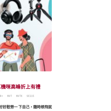
 耳機咪高峰折上有禮
8+
NV7
NV7X
SE215
好好慰勞一 下自己，隨時想飛就