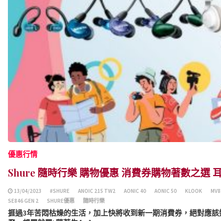
優惠行情
Shure 隨時行樂 購物優惠 消費券購物著數之選
13/04/2023
#SHURE
ANOIC 215 TW2
AONIC 40
AONIC 50
KLOOK
MV8
SE846 GEN 2
SHURE優惠
隨時行樂
捱過3年苦悶枯燥的生活，加上快將收到新一期消費券，絕對應該