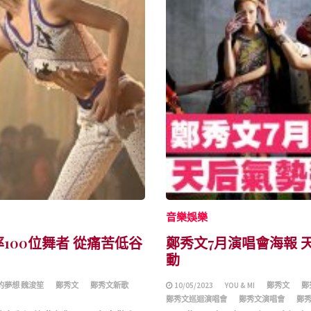
音樂娛樂
率100位舞者 從痛苦低谷
鄭秀文7月演唱會海報 
動
的夢想 魏浚笙
鄭秀文
鄭秀文新歌
10/05/2023
YOU & MI
鄭秀文
鄭
鄭秀文巡迴演唱會
鄭秀文演唱會
鄭秀