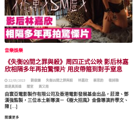
音樂娛樂
《失衡凶間之罪與殺》周四正式公映 影后林嘉
欣相隔多年再拍驚慄片 用皮帶箍到對手窒息
22/05/2023
劉俊謙
失衡凶間之罪與殺
林嘉欣
蔡思韵
衛詩雅
誰是真英雄
闇室
黃又南
由寰亞電影製作有限公司及香港電影發展基金出品，莊澄、鄧
漢強監製，三位本土新導演－《樹大招風》金像導演許學文、
陳 […]
閱讀更多