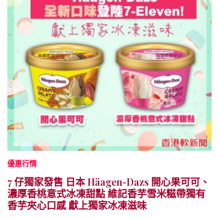
優惠行情
7 仔獨家發售 日本 Häagen-Dazs 開心果可可、
濃厚香桃意式冰凍甜點 維記香芋雪米糍帶獨有
香芋夾心口感 獻上獨家冰凍滋味