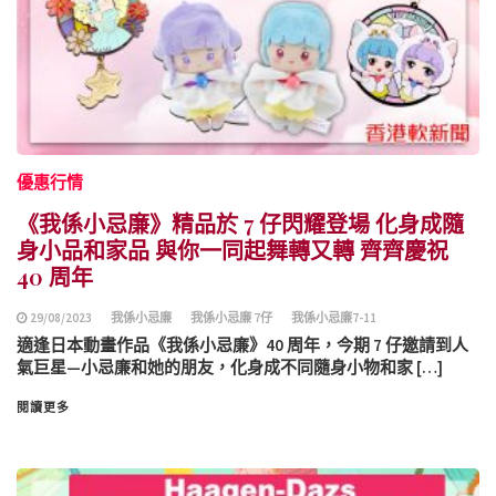
優惠行情
《我係小忌廉》精品於 7 仔閃耀登場 化身成隨
身小品和家品 與你一同起舞轉又轉 齊齊慶祝
40 周年
29/08/2023
我係小忌廉
我係小忌廉 7仔
我係小忌廉7-11
適逢日本動畫作品《我係小忌廉》40 周年，今期 7 仔邀請到人
氣巨星—小忌廉和她的朋友，化身成不同隨身小物和家 […]
閱讀更多