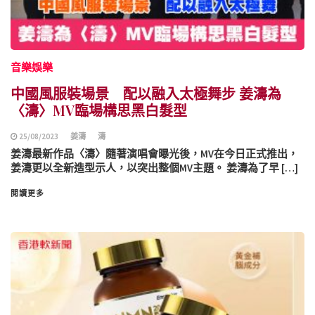
音樂娛樂
中國風服裝場景 配以融入太極舞步 姜濤為
〈濤〉MV臨場構思黑白髮型
25/08/2023
姜濤
濤
姜濤最新作品〈濤〉隨著演唱會曝光後，MV在今日正式推出，
姜濤更以全新造型示人，以突出整個MV主題。 姜濤為了早 […]
閱讀更多