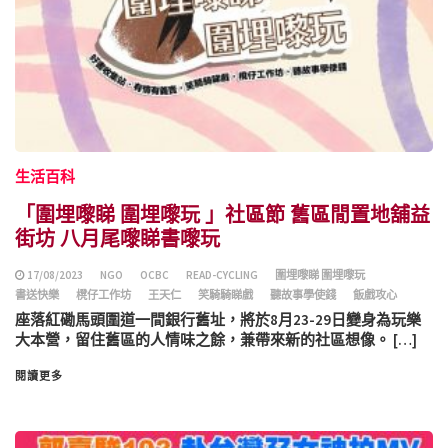
生活百科
「圍埋嚟睇 圍埋嚟玩 」社區節 舊區閒置地舖益
街坊 ⼋⽉尾嚟睇書嚟玩
17/08/2023
NGO
OCBC
READ-CYCLING
圍埋嚟睇 圍埋嚟玩
書送快樂
櫈仔⼯作坊
王天仁
笑騎騎睇戲
聽故事學使錢
飯戲攻⼼
座落紅磡⾺頭圍道⼀間銀⾏舊址，將於8⽉23-29⽇變⾝為玩樂
⼤本營，留住舊區的⼈情味之餘，兼帶來新的社區想像。 […]
閱讀更多