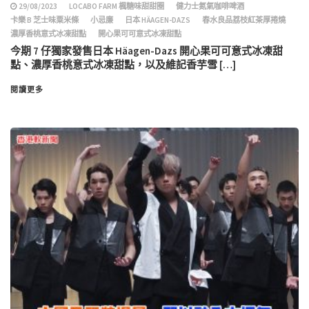
29/08/2023
LOCABO FARM 楓糖味甜甜圈
健力士氮氣咖啡啤酒
卡樂 B 芝士味粟米條
小忌廉
日本 HÄAGEN-DAZS
春水良品荔枝紅茶厚捲燒
濃厚香桃意式冰凍甜點
開心果可可意式冰凍甜點
今期 7 仔獨家發售日本 Häagen-Dazs 開心果可可意式冰凍甜
點、濃厚香桃意式冰凍甜點，以及維記香芋雪 […]
閱讀更多