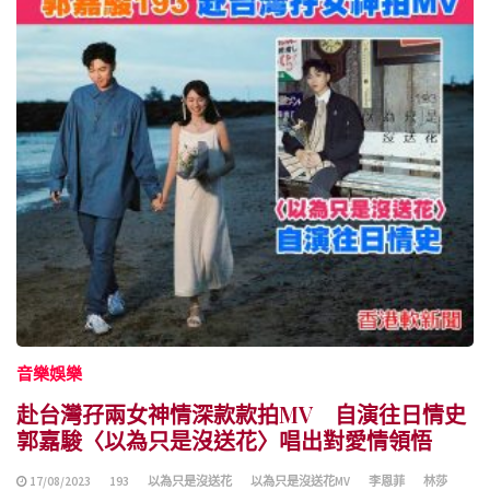
音樂娛樂
赴台灣孖兩女神情深款款拍MV 自演往日情史
郭嘉駿〈以為只是沒送花〉唱出對愛情領悟
17/08/2023
193
以為只是沒送花
以為只是沒送花MV
李恩菲
林莎