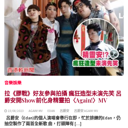
音樂娛樂
拉《膠戰》好友參與拍攝 瘋狂造型未演先笑 呂
爵安開Show前化身精靈拍〈Again!〉MV
23/08/2023
AGAIN! MV
EDAN
呂爵安
呂爵安 AGAIN! MV
呂爵安（Edan)的個人演唱會舉行在即，忙於排練的Edan，仍
抽空製作了兩首全新歌 曲，打頭陣有 […]