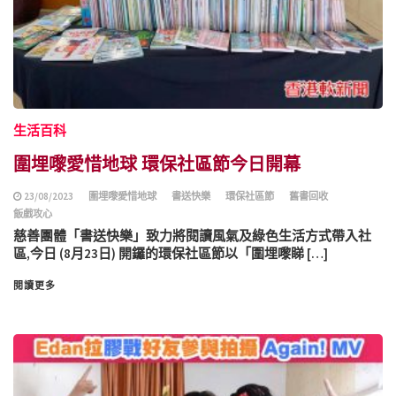
生活百科
圍埋嚟愛惜地球 環保社區節今日開幕
23/08/2023
圍埋嚟愛惜地球
書送快樂
環保社區節
舊書回收
飯戲攻⼼
慈善團體「書送快樂」致力將閱讀風氣及綠色生活方式帶入社
區,今日 (8月23日) 開鑼的環保社區節以「圍埋嚟睇 […]
閱讀更多