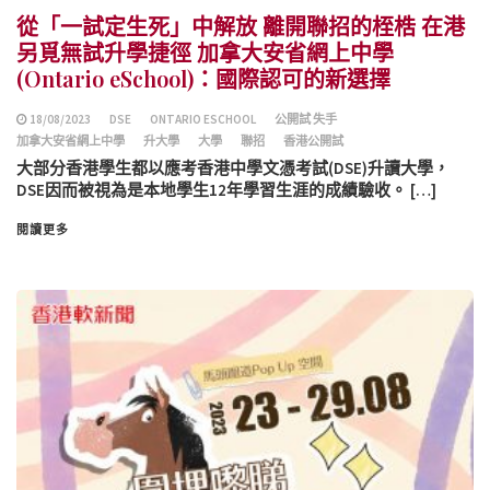
從「一試定生死」中解放 離開聯招的桎梏 在港
另覓無試升學捷徑 加拿大安省網上中學
(Ontario eSchool)：國際認可的新選擇
18/08/2023
DSE
ONTARIO ESCHOOL
公開試 失手
加拿大安省網上中學
升大學
大學
聯招
香港公開試
大部分香港學生都以應考香港中學文憑考試(DSE)升讀大學，
DSE因而被視為是本地學生12年學習生涯的成績驗收。 […]
閱讀更多