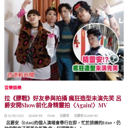
音樂娛樂
拉《膠戰》好友參與拍攝 瘋狂造型未演先笑 呂
爵安開Show前化身精靈拍〈Again!〉MV
23/08/2023
AGAIN! MV
EDAN
呂爵安
呂爵安 AGAIN! MV
呂爵安（Edan)的個人演唱會舉行在即，忙於排練的Edan，仍