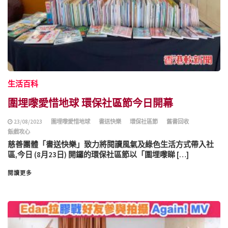
生活百科
圍埋嚟愛惜地球 環保社區節今日開幕
23/08/2023
圍埋嚟愛惜地球
書送快樂
環保社區節
舊書回收
飯戲攻⼼
慈善團體「書送快樂」致力將閱讀風氣及綠色生活方式帶入社
區,今日 (8月23日) 開鑼的環保社區節以「圍埋嚟睇 […]
閱讀更多