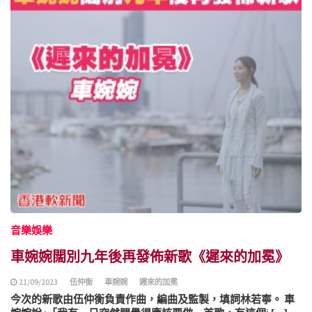
音樂娛樂
車婉婉闊別九年後再發佈新歌《遲來的加冕》
21/09/2023
伍仲衡
車婉婉
遲來的加冕
今次的新歌由伍仲衡負責作曲，編曲及監製，填詞林若寧。 車