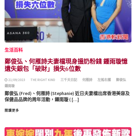
生活百科
鄭俊弘、何雁詩夫妻檔現身搵奶粉錢 鍾雨璇憶
遺失銀包「破財」損失6位數
21/09/2023
THE RIGHT KIND
三千天日記
何雁詩
左搖右擺
鄭俊弘
鍾雨璇
鄭俊弘 (Fred)、何雁詩 (Stephanie) 近日夫妻檔出席香港美容及
保健品品牌的周年活動，鍾雨璇 ( […]
閱讀更多