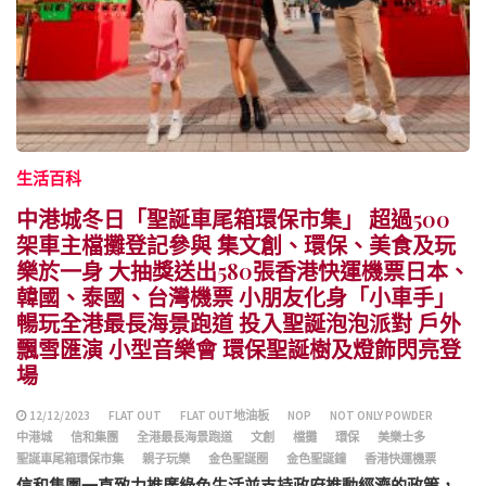
生活百科
中港城冬日「聖誕車尾箱環保市集」 超過500
架車主檔攤登記參與 集文創、環保、美食及玩
樂於一身 大抽獎送出580張香港快運機票日本、
韓國、泰國、台灣機票 小朋友化身「小車手」
暢玩全港最長海景跑道 投入聖誕泡泡派對 戶外
飄雪匯演 小型音樂會 環保聖誕樹及燈飾閃亮登
場
12/12/2023
FLAT OUT
FLAT OUT地油板
NOP
NOT ONLY POWDER
中港城
信和集團
全港最長海景跑道
文創
檔攤
環保
美樂士多
聖誕車尾箱環保市集
親子玩樂
金色聖誕圈
金色聖誕鐘
香港快運機票
信和集團一直致力推廣綠色生活並支持政府推動經濟的政策，