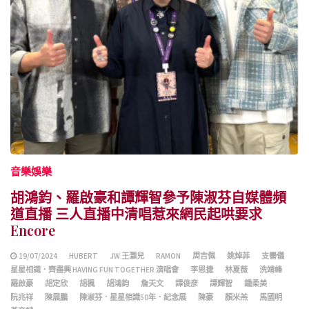
音樂娛樂
胡鴻鈞、羅啟豪和譚輝智參予陳淑芬自媒體頻
道直播 三人直播中清唱惹來網民起哄要求
Encore
19/07/2024
HUBERT
JW 王灝兒
RAMON
周吉佩
姚焯菲
支嚳儀
星星相識．齊盡興 HAVING FUN TOGETHER 演唱會
李思捷
林夏薇
洗靖峰
羅啟豪
胡定欣
胡楓
胡鴻鈞
詹天文
譚俊彦
譚輝智
鍾柔美
阮兆祥
陳展鵬
陳淑芬．星星相識50年．紀念展
陳豪
顏米羔
馬國明