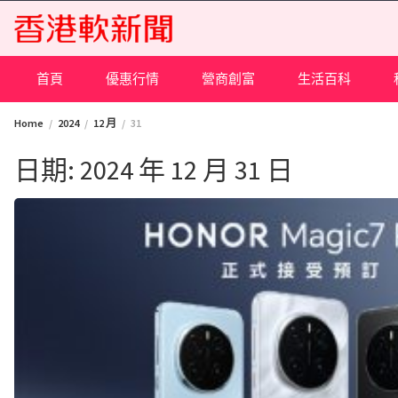
Skip
to
content
首頁
優惠行情
營商創富
生活百科
Home
2024
12 月
31
日期:
2024 年 12 月 31 日