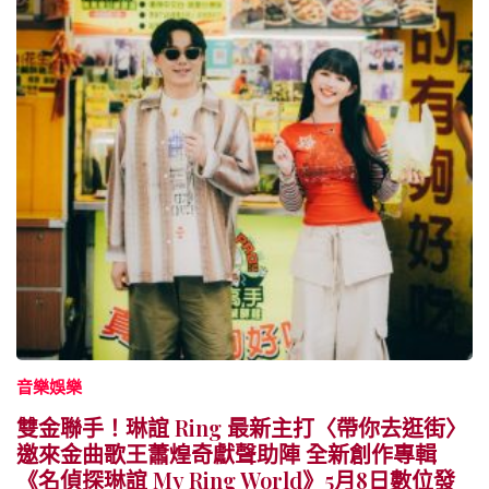
音樂娛樂
雙金聯手！琳誼 Ring 最新主打〈帶你去逛街〉
邀來金曲歌王蕭煌奇獻聲助陣 全新創作專輯
《名偵探琳誼 My Ring World》5月8日數位發