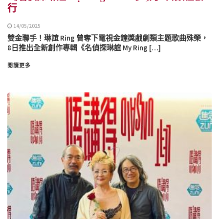
行
14/05/2025
雙金聯手！琳誼 Ring 曾奪下電視金鐘獎戲劇類主題歌曲殊榮，
8日推出全新創作專輯《名偵探琳誼 My Ring […]
閱讀更多