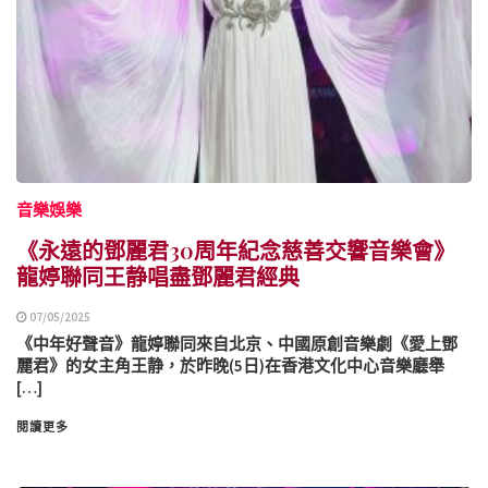
音樂娛樂
《永遠的鄧麗君30周年紀念慈善交響音樂會》
龍婷聯同王静唱盡鄧麗君經典
07/05/2025
《中年好聲音》龍婷聯同來自北京、中國原創音樂劇《愛上鄧
麗君》的女主角王静，於昨晚(5日)在香港文化中心音樂廳舉
[…]
閱讀更多