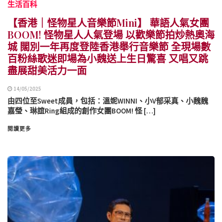
生活百科
【香港｜怪物星人音樂節Mini】 華語人氣女團
BOOM! 怪物星人人氣登場 以歡樂節拍炒熱奧海
城 闊別一年再度登陸香港舉行音樂節 全現場數
百粉絲歌迷即場為小魏送上生日驚喜 又唱又跳
盡展甜美活力一面
14/05/2025
由四位至Sweet成員，包括：溫妮WINNI、小V郁采真、小魏魏
嘉瑩、琳誼Ring組成的創作女團BOOM! 怪 […]
閱讀更多