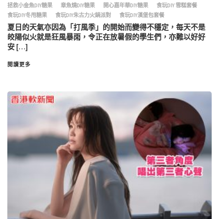
拯救小金魚DIY糖果
章魚燒DIY糖果
開心嘉年華DIY糖果
食玩DIY 雪糕套餐
食玩DIY冬甩糖果
食玩DIY朱古力火鍋派對
食玩DIY漢堡包套餐
夏日的天氣亦因為「打風季」的開始而變得不穩定，每天不是
皎陽似火就是狂風暴雨，令正在放暑假的學生們，亦難以好好
安 […]
閱讀更多