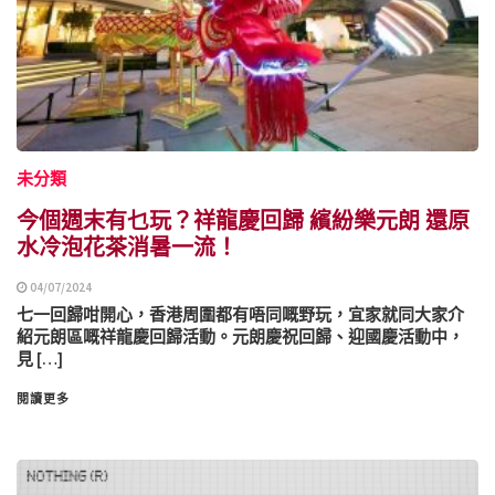
未分類
今個週末有乜玩？祥龍慶回歸 繽紛樂元朗 還原
水冷泡花茶消暑一流！
04/07/2024
七一回歸咁開心，香港周圍都有唔同嘅野玩，宜家就同大家介
紹元朗區嘅祥龍慶回歸活動。元朗慶祝回歸、迎國慶活動中，
見 […]
閱讀更多