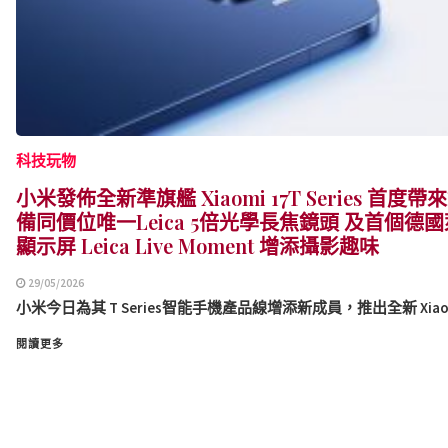
科技玩物
小米發佈全新準旗艦 Xiaomi 17T Series 
備同價位唯一Leica 5倍光學長焦鏡頭 及首個德
顯示屏 Leica Live Moment 增添攝影趣味
29/05/2026
小米今日為其 T Series智能手機產品線增添新成員，推出全新 Xiaomi 17
閱讀更多