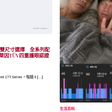
首度帶來雙尺寸選擇 全系列配
國萊因TÜV四重護眼認證
T Series，包括 X […]
生活百科