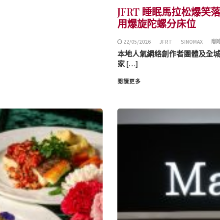
JFRT 睡眠馬拉松爆笑落
用爆旋陀螺分床位
22/05/2026
JFRT
SINOMAX
瞓
本地人氣網絡創作者團體及全城熱話的
家 […]
閱讀更多