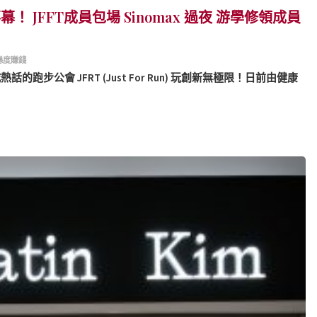
幕！ JFFT成員包場 Sinomax 過夜 游學修領成員
喺度賺錢
跑步公會 JFRT (Just For Run) 玩創新無極限！日前由健康