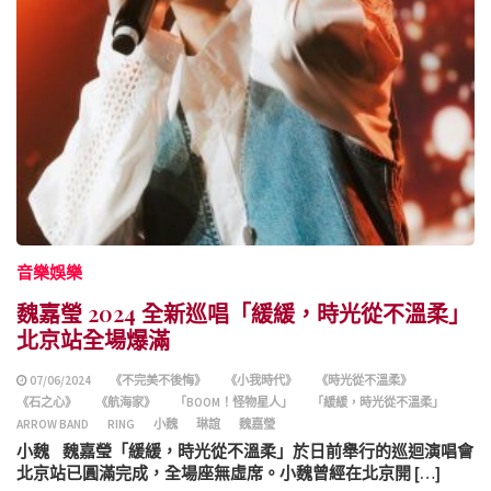
音樂娛樂
魏嘉瑩 2024 全新巡唱「緩緩，時光從不溫柔」
北京站全場爆滿
07/06/2024
《不完美不後悔》
《小我時代》
《時光從不溫柔》
《石之心》
《航海家》
「BOOM！怪物星人」
「緩緩，時光從不溫柔」
ARROW BAND
RING
小魏
琳誼
魏嘉瑩
小魏 魏嘉瑩「緩緩，時光從不溫柔」於日前舉行的巡迴演唱會
北京站已圓滿完成，全場座無虛席。小魏曾經在北京開 […]