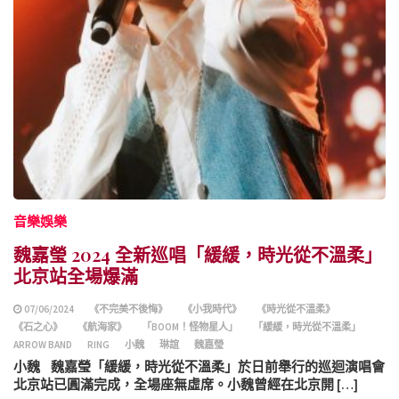
音樂娛樂
魏嘉瑩 2024 全新巡唱「緩緩，時光從不溫柔」
北京站全場爆滿
07/06/2024
《不完美不後悔》
《小我時代》
《時光從不溫柔》
《石之心》
《航海家》
「BOOM！怪物星人」
「緩緩，時光從不溫柔」
ARROW BAND
RING
小魏
琳誼
魏嘉瑩
小魏 魏嘉瑩「緩緩，時光從不溫柔」於日前舉行的巡迴演唱會
北京站已圓滿完成，全場座無虛席。小魏曾經在北京開 […]