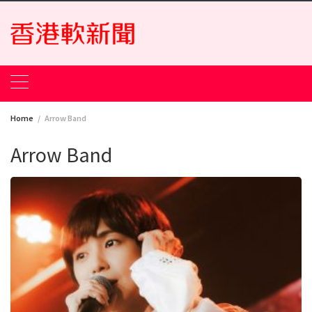
Skip
to
content
Home
Arrow Band
Arrow Band