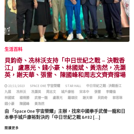
生活百科
貝鈞奇、冼林沃支持「中日世紀之戰 – 決戰香
江」 盧惠光、錢小豪、林國斌、黃浩然，冼灝
英，謝天華、張雷、 陳國峰和周志文齊齊撐場
23/11/2023
SPACE ONE 宇宙榮耀
STAR HALL
中日世紀之戰 - 決戰香江
九展
冼林沃
冼灝英
周志文
城戶康裕
宋本中
張雷
李耀倫
林國斌
楊得勝
武僧一龍
盧惠光
羅頌欣
謝天華
貝鈞奇
郭思琳
錢小豪
陳國峰
黃浩然
由 「Space One 宇宙榮耀」主辦，找來中國拳手武僧一龍和日
本拳手城戶康裕對決的「中日世紀之戰 &#82 […]
閱讀更多