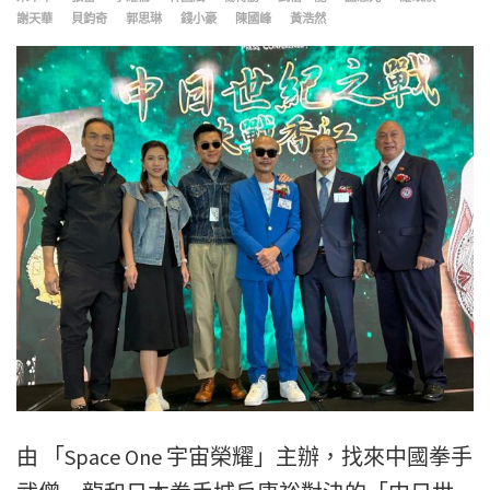
謝天華
貝鈞奇
郭思琳
錢小豪
陳國峰
黃浩然
由 「Space One 宇宙榮耀」主辦，找來中國拳手