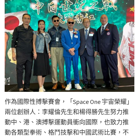
作為國際性搏擊賽會，「Space One 宇宙榮耀」
兩位創辦人：李耀倫先生和楊得勝先生努力推
動中、港、澳搏擊運動員衝向國際，也致力推
動各類型拳術、格鬥技擊和中國武術比賽，不