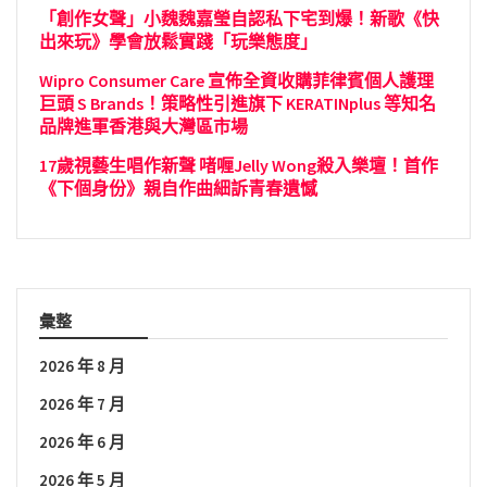
「創作女聲」小魏魏嘉瑩自認私下宅到爆！新歌《快
出來玩》學會放鬆實踐「玩樂態度」
Wipro Consumer Care 宣佈全資收購菲律賓個人護理
巨頭 S Brands！策略性引進旗下 KERATINplus 等知名
品牌進軍香港與大灣區市場
17歲視藝生唱作新聲 啫喱Jelly Wong殺入樂壇！首作
《下個身份》親自作曲細訴青春遺憾
彙整
2026 年 8 月
2026 年 7 月
2026 年 6 月
2026 年 5 月