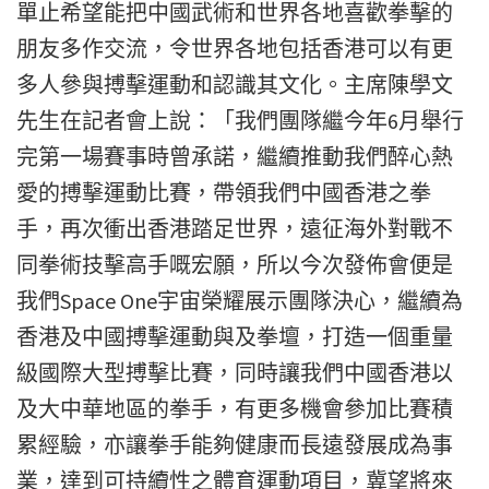
單止希望能把中國武術和世界各地喜歡拳擊的
朋友多作交流，令世界各地包括香港可以有更
多人參與搏擊運動和認識其文化。主席陳學文
先生在記者會上說：「我們團隊繼今年6月舉行
完第一場賽事時曾承諾，繼續推動我們醉心熱
愛的搏擊運動比賽，帶領我們中國香港之拳
手，再次衝出香港踏足世界，遠征海外對戰不
同拳術技擊高手嘅宏願，所以今次發佈會便是
我們Space One宇宙榮耀展示團隊決心，繼續為
香港及中國搏擊運動與及拳壇，打造一個重量
級國際大型搏擊比賽，同時讓我們中國香港以
及大中華地區的拳手，有更多機會參加比賽積
累經驗，亦讓拳手能夠健康而長遠發展成為事
業，達到可持續性之體育運動項目，冀望將來