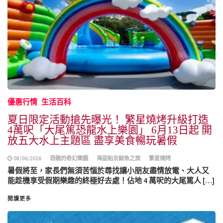
優惠行情
生活百科
夏日限定活動搶先曝光！ 繁星燒烤升級打造
4萬呎「大尾篤恐龍水上樂園」 6月13日起 開
放五大水上主題區 盡享美食暢玩暑假
08/06/2026
恐龍的奇幻樂園
海盜船及鯨魚之旅
繁星燒烤
暑假將至，家長們無須苦惱於尋找讓小朋友盡情放電、大人又
能趁機享受假期樂趣的終極好去處！佔地 4 萬呎的大尾篤人 […]
閱讀更多