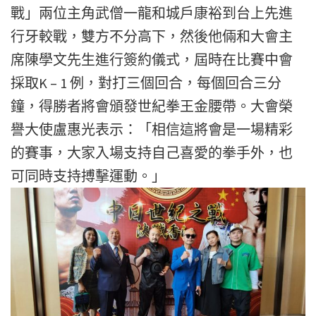
戰」兩位主角武僧一龍和城戶康裕到台上先進
行牙較戰，雙方不分高下，然後他倆和大會主
席陳學文先生進行簽約儀式，屆時在比賽中會
採取K – 1 例，對打三個回合，每個回合三分
鐘，得勝者將會頒發世紀拳王金腰帶。大會榮
譽大使盧惠光表示：「相信這將會是一場精彩
的賽事，大家入場支持自己喜愛的拳手外，也
可同時支持搏擊運動。」