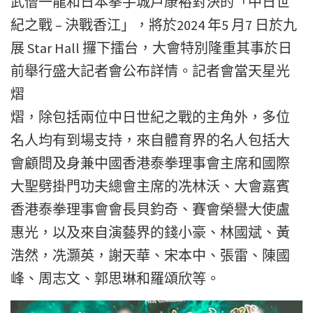
武僧一龍和日本拳手城戶康裕對決的「中日世
紀之戰 – 決戰香江」，將於2024 年5 月7 日於九
展 Star Hall 攞下擂台，大會特別隆重其事於日
前舉行盛大記者會公布詳情。記者會當天星光
熠
熠，除包括兩位中日世紀之戰的主角外，多位
名人均有到場支持，來自體育界的名人包括大
會顧問及身兼中國香港泰拳理事會主席和國際
大聖劈掛門功夫總會主席的冼林沃、大會嘉賓
香港泰拳理事會會長貝鈞奇、賽會榮譽大使盧
惠光，以及來自演藝界的錢小豪、林國斌、黃
浩然，冼灝英，謝天華、宋本中、張雷、陳國
峰、周志文、郭思琳和羅頌欣等。