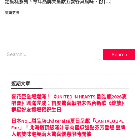
定蛋糕系列。今年品牌共呈獻五款各具風味、份 […]
閱讀更多
Search
for:
近期文章
麥花臣全場爆滿！《UNITED IN HEARTS 劉浩龍2026演
唱會》圓滿完成：首度驚喜獻唱未派台新歌《綻放》
群星好友撐場預祝生日
日本No.1甜品店Châteraisé夏日呈獻「CANTALOUPE
Fair」！北海道頂級滿汁赤肉蜜瓜甜點芬芳登場 皇牌
人氣雙味泡芙兩大驚喜優惠限時開催