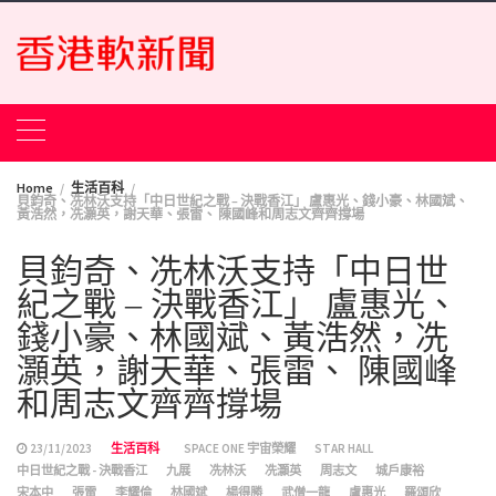
Skip
to
content
Home
生活百科
貝鈞奇、冼林沃支持「中日世紀之戰 – 決戰香江」 盧惠光、錢小豪、林國斌、
黃浩然，冼灝英，謝天華、張雷、 陳國峰和周志文齊齊撐場
貝鈞奇、冼林沃支持「中日世
紀之戰 – 決戰香江」 盧惠光、
錢小豪、林國斌、黃浩然，冼
灝英，謝天華、張雷、 陳國峰
和周志文齊齊撐場
23/11/2023
生活百科
SPACE ONE 宇宙榮耀
STAR HALL
中日世紀之戰 - 決戰香江
九展
冼林沃
冼灝英
周志文
城戶康裕
宋本中
張雷
李耀倫
林國斌
楊得勝
武僧一龍
盧惠光
羅頌欣