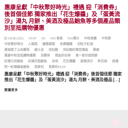
惠康呈獻「中秋聚好時光」禮遇 迎「消費券」
後首個佳節 獨家推出「花生爆醬」及「蛋黃流
沙」湯丸 月餅、美酒及極品鮑魚等多個產品類
別至抵購物優惠
19/08/2022
VSOP
XO
YUU 會員
YUU積分
中秋推薦
中秋節
中秋聚好時光
人頭馬
優惠期間
免費獲贈
切粒子紅酒
夏迪諾丁山赤霞珠
威士忌
安記鮑
安記鮑好賞您禮盒
惠康
惠康中秋至抵購物優惠
消費券
現金折扣券
第一家印度煎餅
紅燒元貝鮑魚
紅燒花菇鮑魚
自用
花生爆醬
蛋黃流沙
軒尼詩
送禮
阿一紅燒蠔皇鮑魚
馬爹利
馬爹利VSOP
惠康呈獻「中秋聚好時光」禮遇 迎「消費券」後首個佳節 獨家
推出「花生爆醬」及「蛋黃流沙」湯丸 月餅、美酒及極品 […]
閱讀更多