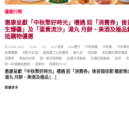
優惠行情
惠康呈獻「中秋聚好時光」禮遇 迎「消費券」後
生爆醬」及「蛋黃流沙」湯丸 月餅、美酒及極品
抵購物優惠
19/08/2022
VSOP
XO
YUU 會員
YUU積分
中秋推薦
中秋節
中秋聚
免費獲贈
切粒子紅酒
夏迪諾丁山赤霞珠
威士忌
安記鮑
安記鮑好賞您禮盒
消費券
現金折扣券
第一家印度煎餅
紅燒元貝鮑魚
紅燒花菇鮑魚
自用
花
阿一紅燒蠔皇鮑魚
馬爹利
馬爹利VSOP
惠康呈獻「中秋聚好時光」禮遇 迎「消費券」後首個佳節 獨家
湯丸 月餅、美酒及極品 […]
閱讀更多