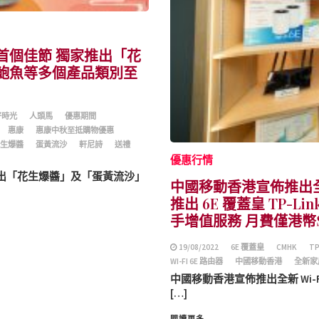
首個佳節 獨家推出「花
鮑魚等多個產品類別至
好時光
人頭馬
優惠期間
惠康
惠康中秋至抵購物優惠
生爆醬
蛋黃流沙
軒尼詩
送禮
優惠行情
推出「花生爆醬」及「蛋黃流沙」
中國移動香港宣佈推出全新
推出 6E 覆蓋皇 TP-Link
手增值服務 月費僅港幣
19/08/2022
6E 覆蓋皇
CMHK
TP
WI-FI 6E 路由器
中國移動香港
全新家居
中國移動香港宣佈推出全新 Wi-Fi
[…]