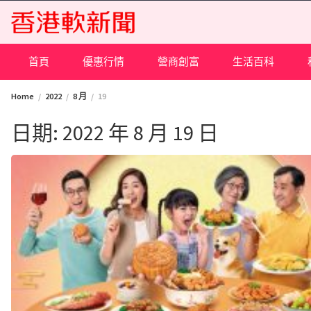
Skip
to
content
首頁
優惠行情
營商創富
生活百科
Home
2022
8 月
19
日期:
2022 年 8 月 19 日