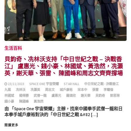
生活百科
貝鈞奇、冼林沃支持「中日世紀之戰 – 決戰香
江」 盧惠光、錢小豪、林國斌、黃浩然，冼灝
英，謝天華、張雷、 陳國峰和周志文齊齊撐場
23/11/2023
SPACE ONE 宇宙榮耀
STAR HALL
中日世紀之戰 - 決戰香江
九展
冼林沃
冼灝英
周志文
城戶康裕
宋本中
張雷
李耀倫
林國斌
楊得勝
武僧一龍
盧惠光
羅頌欣
謝天華
貝鈞奇
郭思琳
錢小豪
陳國峰
黃浩然
由 「Space One 宇宙榮耀」主辦，找來中國拳手武僧一龍和日
本拳手城戶康裕對決的「中日世紀之戰 &#82 […]
閱讀更多