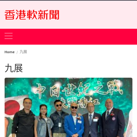
Skip
to
content
Home
九展
九展