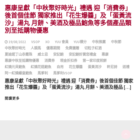
惠康呈獻「中秋聚好時光」禮遇 迎「消費券」
後首個佳節 獨家推出「花生爆醬」及「蛋黃流
沙」湯丸 月餅、美酒及極品鮑魚等多個產品類
別至抵購物優惠
19/08/2022
VSOP
XO
YUU 會員
YUU積分
中秋推薦
中秋節
中秋聚好時光
人頭馬
優惠期間
免費獲贈
切粒子紅酒
夏迪諾丁山赤霞珠
威士忌
安記鮑
安記鮑好賞您禮盒
惠康
惠康中秋至抵購物優惠
消費券
現金折扣券
第一家印度煎餅
紅燒元貝鮑魚
紅燒花菇鮑魚
自用
花生爆醬
蛋黃流沙
軒尼詩
送禮
阿一紅燒蠔皇鮑魚
馬爹利
馬爹利VSOP
惠康呈獻「中秋聚好時光」禮遇 迎「消費券」後首個佳節 獨家
推出「花生爆醬」及「蛋黃流沙」湯丸 月餅、美酒及極品 […]
閱讀更多