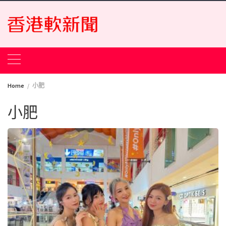
Skip
to
content
Home
小肥
小肥