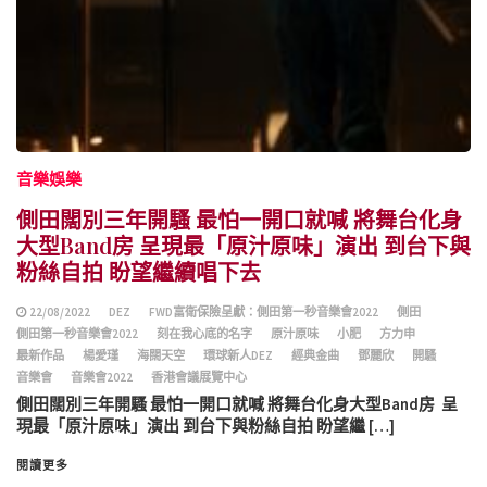
音樂娛樂
側田闊別三年開騷 最怕一開口就喊 將舞台化身
大型Band房 呈現最「原汁原味」演出 到台下與
粉絲自拍 盼望繼續唱下去
22/08/2022
DEZ
FWD富衛保險呈獻：側田第一秒音樂會2022
側田
側田第一秒音樂會2022
刻在我心底的名字
原汁原味
小肥
方力申
最新作品
楊愛瑾
海闊天空
環球新人DEZ
經典金曲
鄧麗欣
開騷
音樂會
音樂會2022
香港會議展覽中心
側田闊別三年開騷 最怕一開口就喊 將舞台化身大型Band房 呈
現最「原汁原味」演出 到台下與粉絲自拍 盼望繼 […]
閱讀更多