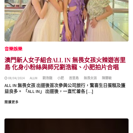
音樂娛樂
澳門新人女子組合ALL IN 無畏女孩火辣遊峇里
島 化身小粉絲與師兄劉浩龍、小肥拍片合唱
08/04/2024
ALLIN
劉浩龍
小肥
峇里島
無畏女孩
陳慧敏
ALL IN 無畏女孩 出道後首次參與公司旅行，驚喜生日蛋糕及獲
益良多。 「ALL IN」 出道後，一直忙着各 […]
閱讀更多