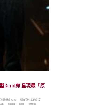
Band房 呈現最「原
秒音樂會2022
刻在我心底的名字
金曲
鄧麗欣
開騷
音樂會