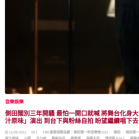
音樂娛樂
側田闊別三年開騷 最怕一開口就喊 將舞台化身大型
汁原味」演出 到台下與粉絲自拍 盼望繼續唱下去
22/08/2022
DEZ
FWD富衛保險呈獻：側田第一秒音樂會2022
側田
側田第一
原汁原味
小肥
方力申
最新作品
楊愛瑾
海闊天空
環球新人DEZ
經典