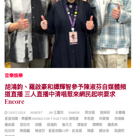
音樂娛樂
胡鴻鈞、羅啟豪和譚輝智參予陳淑芬自媒體頻
道直播 三人直播中清唱惹來網民起哄要求
Encore
19/07/2024
HUBERT
JW 王灝兒
RAMON
周吉佩
姚焯菲
支嚳儀
星星相識．齊盡興 HAVING FUN TOGETHER 演唱會
李思捷
林夏薇
洗靖峰
羅啟豪
胡定欣
胡楓
胡鴻鈞
詹天文
譚俊彦
譚輝智
鍾柔美
阮兆祥
陳展鵬
陳淑芬．星星相識50年．紀念展
陳豪
顏米羔
馬國明