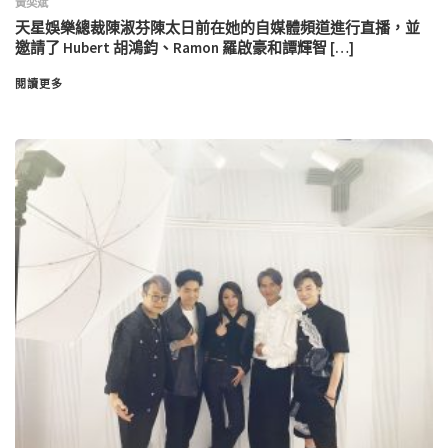
黃奕斌
天星娛樂總裁陳淑芬陳太日前在她的自媒體頻道進行直播，並
邀請了 Hubert 胡鴻鈞、Ramon 羅啟豪和譚輝智 […]
閱讀更多