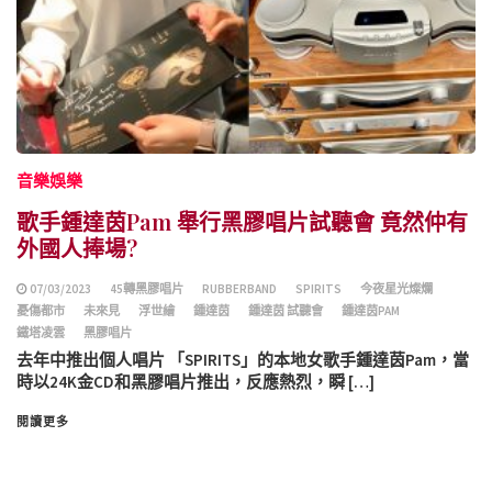
音樂娛樂
歌手鍾達茵Pam 舉行黑膠唱片試聽會 竟然仲有
外國人捧場?
07/03/2023
45轉黑膠唱片
RUBBERBAND
SPIRITS
今夜星光燦爛
憂傷都市
未來見
浮世繪
鍾達茵
鍾達茵 試聽會
鍾達茵PAM
鐵塔凌雲
黑膠唱片
去年中推出個人唱片 「SPIRITS」的本地女歌手鍾達茵Pam，當
時以24K金CD和黑膠唱片推出，反應熱烈，瞬 […]
閱讀更多