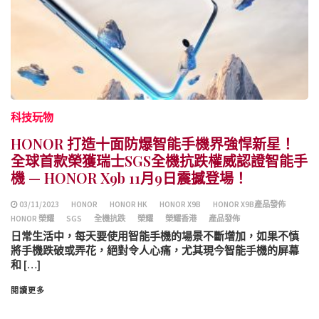
科技玩物
HONOR 打造十面防爆智能手機界強悍新星！
全球首款榮獲瑞士SGS全機抗跌權威認證智能手
機 — HONOR X9b 11月9日震撼登場！
03/11/2023
HONOR
HONOR HK
HONOR X9B
HONOR X9B產品發佈
HONOR 榮耀
SGS
全機抗跌
榮耀
榮耀香港
產品發佈
日常生活中，每天要使用智能手機的場景不斷增加，如果不慎
將手機跌破或弄花，絕對令人心痛，尤其現今智能手機的屏幕
和 […]
閱讀更多