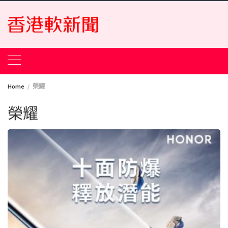
Skip
to
content
Home
榮耀
榮耀