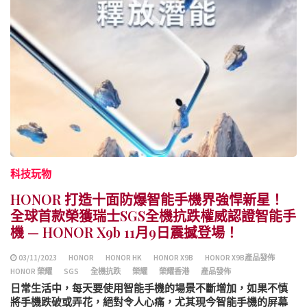
科技玩物
HONOR 打造十面防爆智能手機界強悍新星！
全球首款榮獲瑞士SGS全機抗跌權威認證智能手
機 — HONOR X9b 11月9日震撼登場！
03/11/2023
HONOR
HONOR HK
HONOR X9B
HONOR X9B產品發佈
HONOR 榮耀
SGS
全機抗跌
榮耀
榮耀香港
產品發佈
日常生活中，每天要使用智能手機的場景不斷增加，如果不慎
將手機跌破或弄花，絕對令人心痛，尤其現今智能手機的屏幕