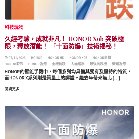
科技玩物
久經考驗，成就非凡！ HONOR X9b 突破極
限，釋放潛能！ 「十面防爆」技術揭秘！
07/11/2023
HONOR
HONOR HK
HONOR X9B
HONOR新機
HONOR發佈
HONOR香港
全機抗跌
太極緩震
最強抗跌機
榮耀香港
HONOR的智能手機中，每個系列均具備其獨有及堅持的特質，
而HONOR X系列則是質量上的認證。繼去年帶來無比 […]
閱讀更多