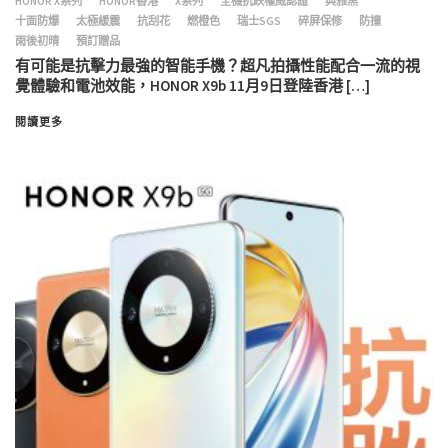
HONOR X系列
HONOR香港
X系列
全機抗跌權威認證
典雅黑
十面防爆
太極緩震
抗刮花
燃橙色
瑞士SGS
碎屏保修
防撞
雨後初晴
預訂贈品
有可能是抗擊力最強的智能手機？超凡拍攝性能配合一流的視
覺體驗和電池效能，HONOR X9b 11月9日登陸香港 […]
閱讀更多