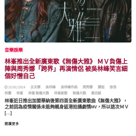
音樂娛樂
林峯推出全新廣東歌《無傷大雅》 ＭＶ負傷上
陣與周秀娜「跨界」再演情侶 被吳林峰笑言細
個好憎自己
15/01/2024
古天樂
吳林峰
吳林峰作曲
周秀娜
娜姐
徐浩
林寶
林峯
林峯 無傷大雅
林峯新歌
無傷大雅
黃兆銘
林峯近日推出加盟華納後第四首全新廣東歌曲《無傷大雅》，
之前因為疫情關係未能夠親身返港拍攝劇情MV，所以這次ＭＶ
[…]
閱讀更多