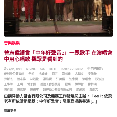
音樂娛樂
曾志偉讚賞「中年好聲音2」一眾歌手 在演唱會
中用心唱歌 觀眾是看到的
17/04/2024
ARCHIE
AVS
EEFIT
MARIA CORDERO
中年好聲音2
伊利沙伯體育館
伊館
冼靖峰
劉可
劉威煌
古淖文
安雅希
尹新杰
曾志偉
林若盈
梁浩賢
江美儀
沈宗賢
演唱會
狄波拉
王學琳
王玥
甘永傑
義務工作發展局
肥媽
譚輝智
鄭梓浩
陳俞霏
陳燕娜
陳蒨葶
韻律動力基金有限公司
顏米羔
黃劍文
由韻律動力基金有限公司及義務工作發展局主辦，「eeFit 依飛
老有所依活動呈獻：中年好聲音 2 隆重登場慈善演 […]
閱讀更多