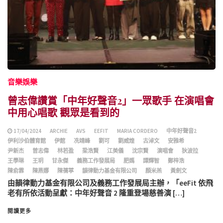
音樂娛樂
曾志偉讚賞「中年好聲音2」一眾歌手 在演唱會
中用心唱歌 觀眾是看到的
17/04/2024
ARCHIE
AVS
EEFIT
MARIA CORDERO
中年好聲音2
伊利沙伯體育館
伊館
冼靖峰
劉可
劉威煌
古淖文
安雅希
尹新杰
曾志偉
林若盈
梁浩賢
江美儀
沈宗賢
演唱會
狄波拉
王學琳
王玥
甘永傑
義務工作發展局
肥媽
譚輝智
鄭梓浩
陳俞霏
陳燕娜
陳蒨葶
韻律動力基金有限公司
顏米羔
黃劍文
由韻律動力基金有限公司及義務工作發展局主辦，「eeFit 依飛
老有所依活動呈獻：中年好聲音 2 隆重登場慈善演 […]
閱讀更多