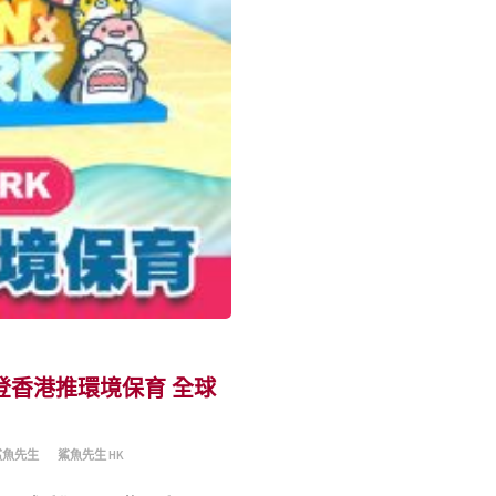
登香港推環境保育 全球
鯊魚先生
鯊魚先生 HK