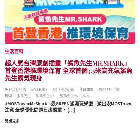
生活百科
超人氣台灣原創插畫「鯊魚先生MR.SHARK」
首登香港推環境保育 全球首個3.5米高充氣鯊魚
先生霸氣現身
12/07/2023
MR.SHARK
MR.SHARK HK
年珊瑚骨
最GREEN『鯊
珊瑚
鯊魚先生
鯊魚先生 HK
鯊魚先生MR.SHARK
#MOSTownxMrShark #最GREEN鯊灘玩樂營 #鯊出沒MOSTown
注意 全球暖化問題日趨嚴重， […]
閱讀更多