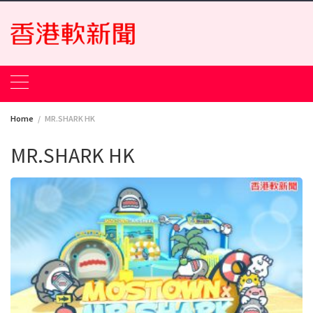
Skip
to
content
Home
MR.SHARK HK
MR.SHARK HK