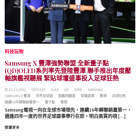
科技玩物
Samsung X 豐澤強勢聯盟 全新量子點
(QD)OLED系列率先登陸豐澤 聯手推出年度壓
軸旗艦視聽展 緊貼球壇盛事投入足球狂熱
21/11/2022
ODYSSEY
OLED
QD
S95B
SAMSUNG
SAMSUNG X 豐澤
世界足球盛
旗艦視聽展
球壇盛事
豐澤
足球狂熱
連續16年蟬聯銷量第一
量子點
電視
Samsung電視一向在全球市場領先，連續16年蟬聯銷量第一，
適逢四年一度的世界足球盛事舉行在即，明白高質的視 […]
閱讀更多