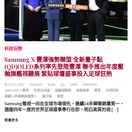
科技玩物
Samsung X 豐澤強勢聯盟 全新量子點
(QD)OLED系列率先登陸豐澤 聯手推出年度壓
軸旗艦視聽展 緊貼球壇盛事投入足球狂熱
21/11/2022
ODYSSEY
OLED
QD
S95B
SAMSUNG
SAMSUNG X 豐澤
世界足球盛
旗艦視聽展
球壇盛事
豐澤
足球狂熱
連續16年蟬聯銷量第一
量子點
電視
Samsung電視一向在全球市場領先，連續16年蟬聯銷量第一，
適逢四年一度的世界足球盛事舉行在即，明白高質的視 […]
閱讀更多