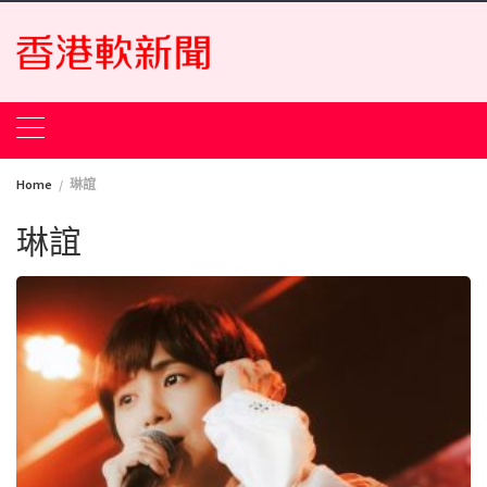
Skip
to
content
Home
琳誼
琳誼