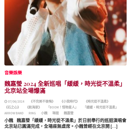
音樂娛樂
魏嘉瑩 2024 全新巡唱「緩緩，時光從不溫柔」
北京站全場爆滿
07/06/2024
《不完美不後悔》
《小我時代》
《時光從不溫柔》
《石之心》
《航海家》
「BOOM！怪物星人」
「緩緩，時光從不溫柔」
ARROW BAND
RING
小魏
琳誼
魏嘉瑩
小魏 魏嘉瑩「緩緩，時光從不溫柔」於日前舉行的巡迴演唱會
北京站已圓滿完成，全場座無虛席。小魏曾經在北京開 […]